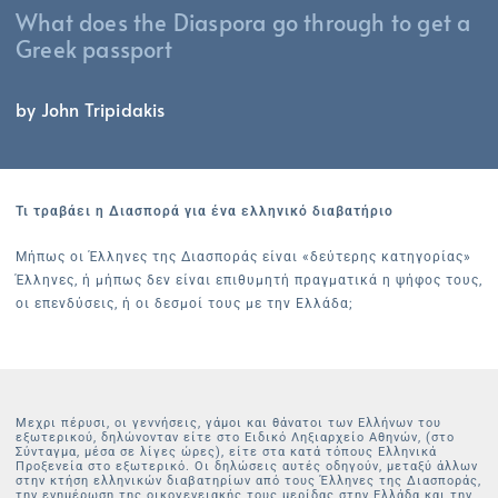
What does the Diaspora go through to get a
Greek passport
by John Tripidakis
Τι τραβάει η Διασπορά για ένα ελληνικό διαβατήριο
Μήπως οι Έλληνες της Διασποράς είναι «δεύτερης κατηγορίας»
Έλληνες, ή μήπως δεν είναι επιθυμητή πραγματικά η ψήφος τους,
οι επενδύσεις, ή οι δεσμοί τους με την Ελλάδα;
Μεχρι πέρυσι, οι γεννήσεις, γάμοι και θάνατοι των Ελλήνων του
εξωτερικού, δηλώνονταν είτε στο Ειδικό Ληξιαρχείο Αθηνών, (στο
Σύνταγμα, μέσα σε λίγες ώρες), είτε στα κατά τόπους Ελληνικά
Προξενεία στο εξωτερικό. Οι δηλώσεις αυτές οδηγούν, μεταξύ άλλων
στην κτήση ελληνικών διαβατηρίων από τους Έλληνες της Διασποράς,
την ενημέρωση της οικογενειακής τους μερίδας στην Ελλάδα και την