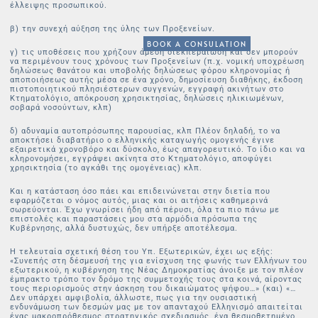
έλλειψης προσωπικού.
β) την συνεχή αύξηση της ύλης των Προξενείων.
BOOK A CONSULATION
γ) τις υποθέσεις που χρήζουν άμεση διεκπεραίωση και δεν μπορούν
να περιμένουν τους χρόνους των Προξενείων (π.χ. νομική υποχρέωση
δηλώσεως θανάτου και υποβολής δηλώσεως φόρου κληρονομίας ή
αποποιήσεως αυτής μέσα σε ένα χρόνο, δημοσίευση διαθήκης, έκδοση
πιστοποιητικού πλησιέστερων συγγενών, εγγραφή ακινήτων στο
Κτηματολόγιο, απόκρουση χρησικτησίας, δηλώσεις ηλικιωμένων,
σοβαρά νοσούντων, κλπ)
δ) αδυναμία αυτοπρόσωπης παρουσίας, κλπ Πλέον δηλαδή, το να
αποκτήσει διαβατήριο ο ελληνικής καταγωγής ομογενής έγινε
εξαιρετικά χρονοβόρο και δύσκολο, έως απαγορευτικό. Το ίδιο και να
κληρονομήσει, εγγράψει ακίνητα στο Κτηματολόγιο, αποφύγει
χρησικτησία (το αγκάθι της ομογένειας) κλπ.
Και η κατάσταση όσο πάει και επιδεινώνεται στην διετία που
εφαρμόζεται ο νόμος αυτός, μιας και οι αιτήσεις καθημερινά
σωρεύονται. Έχω γνωρίσει ήδη από πέρυσι, όλα τα πιο πάνω με
επιστολές και παραστάσεις μου στα αρμόδια πρόσωπα της
Κυβέρνησης, αλλά δυστυχώς, δεν υπήρξε αποτέλεσμα.
Η τελευταία σχετική θέση του Υπ. Εξωτερικών, έχει ως εξής:
«Συνεπής στη δέσμευσή της για ενίσχυση της φωνής των Ελλήνων του
εξωτερικού, η κυβέρνηση της Νέας Δημοκρατίας άνοιξε με τον πλέον
έμπρακτο τρόπο τον δρόμο της συμμετοχής τους στα κοινά, αίροντας
τους περιορισμούς στην άσκηση του δικαιώματος ψήφου…» (και) «…
Δεν υπάρχει αμφιβολία, άλλωστε, πως για την ουσιαστική
ενδυνάμωση των δεσμών μας με τον απανταχού Ελληνισμό απαιτείται
ένας μακροπρόθεσμος στρατηγικός σχεδιασμός, ένα θεσμοθετημένο