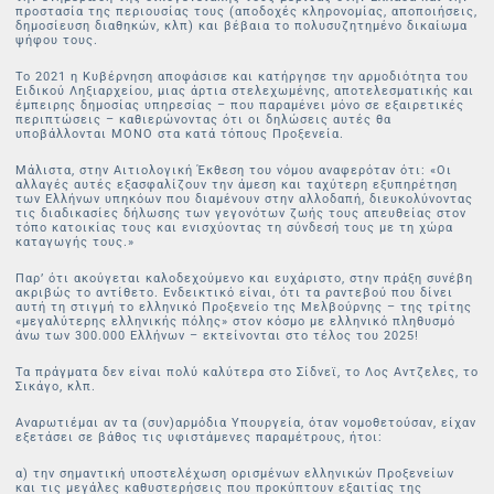
προστασία της περιουσίας τους (αποδοχές κληρονομίας, αποποιήσεις,
δημοσίευση διαθηκών, κλπ) και βέβαια το πολυσυζητημένο δικαίωμα
ψήφου τους.
Το 2021 η Κυβέρνηση αποφάσισε και κατήργησε την αρμοδιότητα του
Ειδικού Ληξιαρχείου, μιας άρτια στελεχωμένης, αποτελεσματικής και
έμπειρης δημοσίας υπηρεσίας – που παραμένει μόνο σε εξαιρετικές
περιπτώσεις – καθιερώνοντας ότι οι δηλώσεις αυτές θα
υποβάλλονται ΜΟΝΟ στα κατά τόπους Προξενεία.
Μάλιστα, στην Αιτιολογική Έκθεση του νόμου αναφερόταν ότι: «Οι
αλλαγές αυτές εξασφαλίζουν την άμεση και ταχύτερη εξυπηρέτηση
των Ελλήνων υπηκόων που διαμένουν στην αλλοδαπή, διευκολύνοντας
τις διαδικασίες δήλωσης των γεγονότων ζωής τους απευθείας στον
τόπο κατοικίας τους και ενισχύοντας τη σύνδεσή τους με τη χώρα
καταγωγής τους.»
Παρ’ ότι ακούγεται καλοδεχούμενο και ευχάριστο, στην πράξη συνέβη
ακριβώς το αντίθετο. Ενδεικτικό είναι, ότι τα ραντεβού που δίνει
αυτή τη στιγμή το ελληνικό Προξενείο της Μελβούρνης – της τρίτης
«μεγαλύτερης ελληνικής πόλης» στον κόσμο με ελληνικό πληθυσμό
άνω των 300.000 Ελλήνων – εκτείνονται στο τέλος του 2025!
Τα πράγματα δεν είναι πολύ καλύτερα στο Σίδνεϊ, το Λος Αντζελες, το
Σικάγο, κλπ.
Αναρωτιέμαι αν τα (συν)αρμόδια Υπουργεία, όταν νομοθετούσαν, είχαν
εξετάσει σε βάθος τις υφιστάμενες παραμέτρους, ήτοι:
α) την σημαντική υποστελέχωση ορισμένων ελληνικών Προξενείων
και τις μεγάλες καθυστερήσεις που προκύπτουν εξαιτίας της