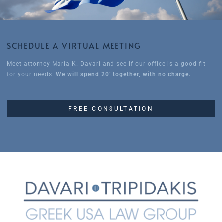
SCHEDULE A VIRTUAL MEETING
Meet attorney Maria K. Davari and see if our office is a good fit
for your needs.
We will spend 20’ together, with no charge.
FREE CONSULTATION