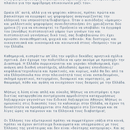
πλαίσιο για την αμφίδρομη επικοινωνία μαζί του».
Ωραία όλ´ αυτά, αλλά για να ψηφίσει κάποιος, πρέπει πρώτα και
βασικότερο να εγγραφεί ως ψηφοφόρος αναγνωρίζοντας την
ελληνική του υπηκοότητα/διαβατήριο. Όταν ο αισιόδοξος «όμαιμος»
και μελλοντικός ψηφοφόρος συνειδητοποιήσει ότι χρειάζονται δύο
χρόνια (!) για να επισκεφτεί το Προξενείο να υποβάλει τα έγγραφά
του (συνήθως πιστοποιητικό γάμου των γονέων του και
πιστοποιητικό γεννήσεως δικό του), σας διαβεβαιώνω ότι έχει
κρυώσει συναισθηματικά, ψυχικά και «εθνικά». Και δυστυχώς και
οικογενειακά και οικονομικά και κοινωνικά στους «δεσμούς» του με
την Ελλάδα.
Καθημερινά, εισπράττω απ´όλη την υφήλιο δεκάδες αρνητικά σχόλια
σχετικά. Δεν έχουμε την πολυτέλεια να «μην ακούμε με προσοχή» την
Διασπορά. Η Ελλάδα συρρικνώνεται και γερνάει πληθυσμιακά, έχει
ανάγκη από διεθνή υποστήριξη, αλλοδαπές άμεσες επενδύσεις/
κεφάλαια/τεχνολογία και πρακτικές, και κυρίως, καλό θα δει από τα
νέα Ελληνόπουλα που στην πλειονότητά τους είναι εκπαιδευμένοι,
σκληρά εργατικοί, πετυχημένοι, δυναμικοί και νομοταγείς, με
θαυμασμό, πόθο και αγάπη να ενισχύσουν τους δεσμούς με την Ελλάδα.
Μήπως η λύση είναι απλή και εύκολη; Μήπως να επιστρέψει η προ
διετίας καταργηθείσα συντρέχουσα αρμοδιότητα καταχωρήσεως
ληξιαρχικών γεγονότων του Ειδικού Ληξιαρχείου Αθηνών; Μήπως οι
ομογενείς στις διακοπές τους το καλοκαίρι στην Ελλάδα, να έχουν τη
δυνατότητα να προσέρχονται στο Ληξιαρχείο στο Σύνταγμα και σε
λίγες ώρες να παίρνουν και τα Ελληνικά τους διαβατήρια!;
Oι Έλληνες του εξωτερικού πρέπει να συμμετέχουν ισάξια στα κοινά,
πρέπει να έχουν αντίστοιχα δικαιώματα και υποχρεώσεις με τους
Έλληνες της γενέτειρας και δεν είναι «δεύτερης κατηγορίας». Και ας